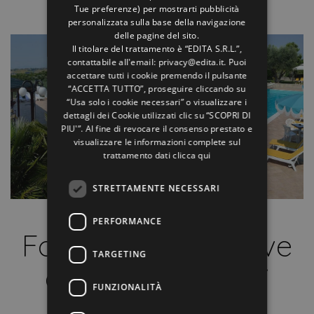
Tue preferenze) per mostrarti pubblicità
FRENCH
personalizzata sulla base della navigazione
RUSSIAN
delle pagine del sito.
Il titolare del trattamento è “EDITA S.R.L.”,
contattabile all'email: privacy@edita.it. Puoi
accettare tutti i cookie premendo il pulsante
“ACCETTA TUTTO”, proseguire cliccando su
“Usa solo i cookie necessari” o visualizzare i
dettagli dei Cookie utilizzati clic su “SCOPRI DI
PIU'”. Al fine di revocare il consenso prestato e
visualizzare le informazioni complete sul
trattamento dati
clicca qui
STRETTAMENTE NECESSARI
PERFORMANCE
Offerte Senigallia
Formula All Inclusive
TARGETING
all’Hotel Bel Sit di
FUNZIONALITÀ
Senigallia