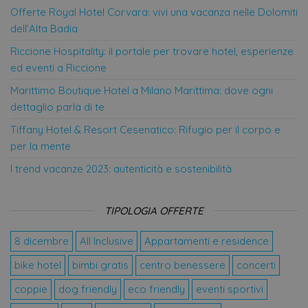
Dominio
Offerte Royal Hotel Corvara: vivi una vacanza nelle Dolomiti
CookieScriptConsent
4
Que
CookieScript
dell’Alta Badia
settimane
vie
.offerte-
2 giorni
uti
hotels.it
Riccione Hospitality: il portale per trovare hotel, esperienze
ser
Coo
ed eventi a Riccione
Scr
ric
Marittimo Boutique Hotel a Milano Marittima: dove ogni
pre
con
dettaglio parla di te
coo
visi
nec
Tiffany Hotel & Resort Cesenatico: Rifugio per il corpo e
il 
per la mente
coo
Coo
Scr
I trend vacanze 2023: autenticità e sostenibilità
fun
cor
VISITOR_PRIVACY_METADATA
5 mesi 4
Que
YouTube
TIPOLOGIA OFFERTE
settimane
vie
.youtube.com
uti
mem
8 dicembre
All Inclusive
Appartamenti e residence
le s
con
pri
bike hotel
bimbi gratis
centro benessere
concerti
del
la 
coppie
dog friendly
eco friendly
eventi sportivi
int
con 