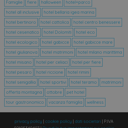
Regi
Famiglie
fiere
halloween
hotel+parco
sul
del
hotel all inclusive
hotel bellaria igea marina
rig
var
e i
hotel bertinoro
hotel cattolica
hotel centro benessere
sul
gar
hotel cesenatico
hotel Dolomiti
hotel eco
che
pre
sia
hotel ecologico
hotel gabicce
hotel gabicce mare
nel
fut
hotel giulianova
hotel matrimoni
hotel milano marittima
hotel misano
hotel per celiaci
hotel per fiere
hotel pesaro
hotel riccione
hotel rimini
Provider /
Nome
Scadenza
Descrizione
Provider
Dominio
hotel senigallia
hotel sportivi
hotel teramo
matrimoni
Nome
/
Provider
Scadenza
Descrizione
__Secure-YNID
.youtube.com
5 mesi 4
Nome
Dominio
/
Scadenza
Descrizione
offerta montagna
ottobre
pet hotel
settimane
Dominio
Provider /
Nome
Scadenza
Descrizion
epuModal
.offerte-
1
Dominio
__Secure-
.youtube.com
5 mesi 4
tour gastronomico
vacanza famiglia
wellness
hotels.it
settimana
_ga_M03X1TJQV4
.offerte-
1 anno 1
Questo cookie
ROLLOUT_TOKEN
settimane
hotels.it
mese
viene utilizzato
hcc_uid
www.offerte-
2 mesi
Questo co
da Google
hotels.it
viene utili
Analytics per
per identif
mantenere lo
visitatori u
privacy policy
|
cookie policy
|
dati societari
|
P.IVA
stato della
monitorare
sessione.
loro intera