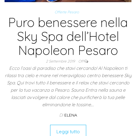
Offerte Pesaro
Puro benessere nella
Sky Spa dell’Hotel
Napoleon Pesaro
2 Settembre 2019
Off
Ecco l’oasi di paradiso che stavi cercando! Al Napoleon ti
rilassi tra cielo e mare nel meraviglioso centro benessere Sky
Spa. Qui trovi tutto il benessere e il relax che stavi cercando
per la tua vacanza a Pesaro. Sauna Entra nella sauna e
lasciati avvolgere dal calore che purificherà la tua pelle
eliminandone le tossine.…
Di
ELENA
Leggi tutto