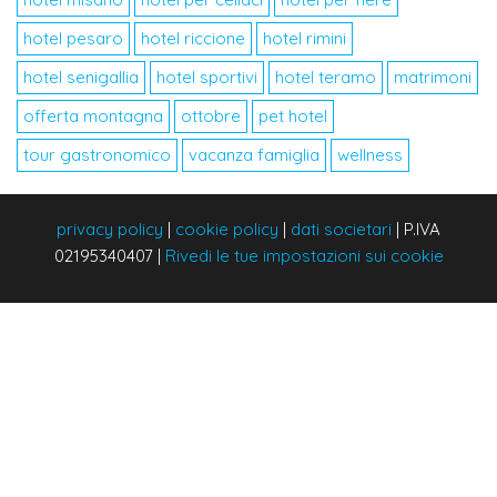
hotel pesaro
hotel riccione
hotel rimini
hotel senigallia
hotel sportivi
hotel teramo
matrimoni
offerta montagna
ottobre
pet hotel
tour gastronomico
vacanza famiglia
wellness
privacy policy
|
cookie policy
|
dati societari
|
P.IVA
02195340407
|
Rivedi le tue impostazioni sui cookie