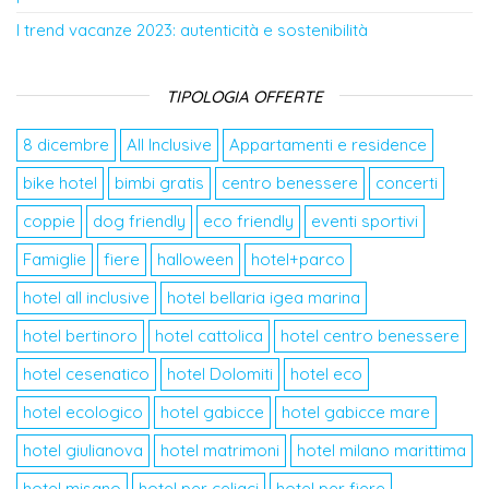
I trend vacanze 2023: autenticità e sostenibilità
TIPOLOGIA OFFERTE
8 dicembre
All Inclusive
Appartamenti e residence
bike hotel
bimbi gratis
centro benessere
concerti
coppie
dog friendly
eco friendly
eventi sportivi
Famiglie
fiere
halloween
hotel+parco
hotel all inclusive
hotel bellaria igea marina
hotel bertinoro
hotel cattolica
hotel centro benessere
hotel cesenatico
hotel Dolomiti
hotel eco
hotel ecologico
hotel gabicce
hotel gabicce mare
hotel giulianova
hotel matrimoni
hotel milano marittima
hotel misano
hotel per celiaci
hotel per fiere