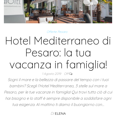
Offerte Pesaro
Hotel Mediterraneo di
Pesaro: la tua
vacanza in famiglia!
1 Agosto 2019
Off
Sogni il mare e la bellezza di passare del tempo con i tuoi
bambini? Scegli l’Hotel Mediterraneo, 3 stelle sul mare a
Pesaro, per le tue vacanze in famiglia! Qui trovi tutto ciò di cui
hai bisogno e lo staff è sempre disponibile a soddisfare ogni
tua esigenza. Al mattino ti diamo il buongiorno con…
Di
ELENA