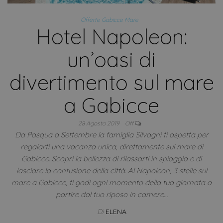
Offerte Gabicce Mare
Hotel Napoleon:
un’oasi di
divertimento sul mare
a Gabicce
28 Agosto 2019
Off
Da Pasqua a Settembre la famiglia Silvagni ti aspetta per
regalarti una vacanza unica, direttamente sul mare di
Gabicce. Scopri la bellezza di rilassarti in spiaggia e di
lasciare la confusione della città. Al Napoleon, 3 stelle sul
mare a Gabicce, ti godi ogni momento della tua giornata a
partire dal tuo riposo in camere…
Di
ELENA