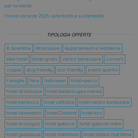
gar
per la mente
che
pre
sia
I trend vacanze 2023: autenticità e sostenibilità
nel
fut
TIPOLOGIA OFFERTE
8 dicembre
All Inclusive
Appartamenti e residence
Provider /
Nome
Scadenza
Descrizione
Provider
Dominio
bike hotel
bimbi gratis
centro benessere
concerti
Nome
/
Provider
Scadenza
Descrizione
__Secure-YNID
.youtube.com
5 mesi 4
Nome
Dominio
/
Scadenza
Descrizione
coppie
dog friendly
eco friendly
eventi sportivi
settimane
Dominio
Provider /
Nome
Scadenza
Descrizion
epuModal
.offerte-
1
Dominio
__Secure-
.youtube.com
5 mesi 4
hotels.it
settimana
Famiglie
fiere
halloween
hotel+parco
_ga_M03X1TJQV4
.offerte-
1 anno 1
Questo cookie
ROLLOUT_TOKEN
settimane
hotels.it
mese
viene utilizzato
hcc_uid
www.offerte-
2 mesi
Questo co
da Google
hotels.it
viene utili
hotel all inclusive
hotel bellaria igea marina
Analytics per
per identif
mantenere lo
visitatori u
hotel bertinoro
hotel cattolica
hotel centro benessere
stato della
monitorare
sessione.
loro intera
sul sito we
hotel cesenatico
hotel Dolomiti
hotel eco
_ga
1 anno 1
Questo nome
Google
Aiuta ad
mese
di cookie è
analizzare i
LLC
hotel ecologico
hotel gabicce
hotel gabicce mare
associato a
comporta
.offerte-
Google
degli utent
hotels.it
Universal
migliorare 
hotel giulianova
hotel matrimoni
hotel milano marittima
Analytics, che è
funzionalit