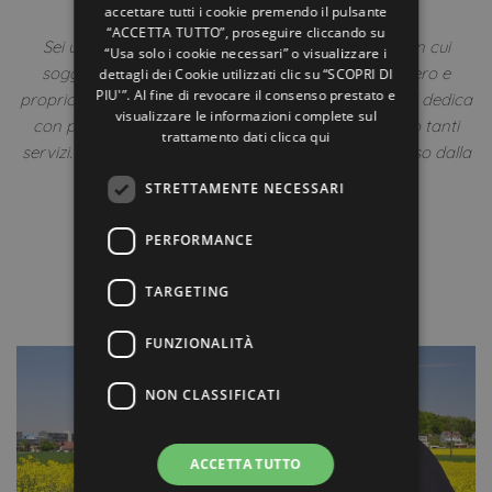
accettare tutti i cookie premendo il pulsante
22 Agosto 2019
Off
“ACCETTA TUTTO”, proseguire cliccando su
Sei un amante dello sport e cerchi l’hotel perfetto in cui
“Usa solo i cookie necessari” o visualizzare i
soggiornare? Scegli il Cormoran di Cattolica, un vero e
dettagli dei Cookie utilizzati clic su “SCOPRI DI
PIU'”. Al fine di revocare il consenso prestato e
proprio bike friendly hotel! Hotel 4 stelle a Cattolica, si dedica
visualizzare le informazioni complete sul
con passione ai suoi ospiti ciclisti pensando per loro tanti
trattamento dati
clicca qui
servizi. Qui vivi la tua vacanza fronte mare, a un passo dalla
spiaggia privata,…
STRETTAMENTE NECESSARI
Di
ELENA
PERFORMANCE
Leggi tutto
TARGETING
FUNZIONALITÀ
NON CLASSIFICATI
ACCETTA TUTTO