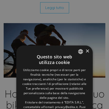
Leggi tutto
×
Questo sito web
utilizza cookie
ITALIAN
Utilizziamo cookie propri e di terze parti per
ENGLISH
finalità: tecniche (necessari per la
navigazione), analitiche (per le statistiche) e
GERMAN
cookie traccianti / di profilazione (relativi alle
Offerte Cattolica
Tue preferenze) per mostrarti pubblicità
FRENCH
Hotel Cormoran: il tuo
personalizzata sulla base della navigazione
RUSSIAN
delle pagine del sito.
bike hotel a Cattolica
Il titolare del trattamento è “EDITA S.R.L.”,
contattabile all'email: privacy@edita.it. Puoi