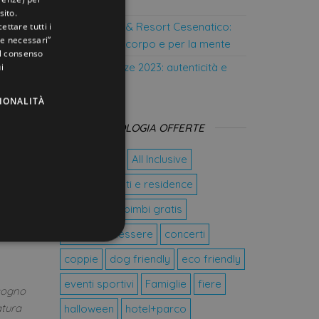
di te
ENGLISH
sito.
Tiffany Hotel & Resort Cesenatico:
ettare tutti i
GERMAN
e necessari”
Rifugio per il corpo e per la mente
 il consenso
FRENCH
I trend vacanze 2023: autenticità e
i
RUSSIAN
sostenibilità
IONALITÀ
TIPOLOGIA OFFERTE
8 dicembre
All Inclusive
Appartamenti e residence
:
bike hotel
bimbi gratis
centro benessere
concerti
coppie
dog friendly
eco friendly
icati
eventi sportivi
Famiglie
fiere
 sogno
ione dell'account. Il sito
atura
halloween
hotel+parco