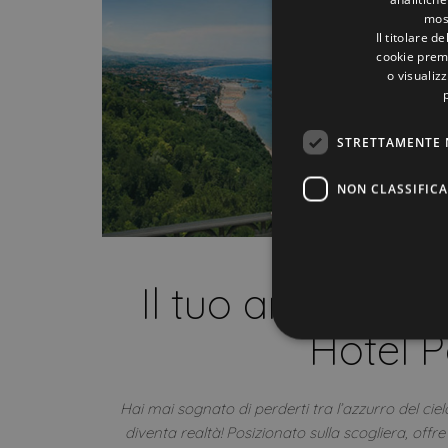
most
Il titolare d
cookie prem
o visualizz
STRETTAMENTE 
NON CLASSIFICA
Il tuo angolo di 
Hotel P
Stre
Hai mai sognato di perderti tra l’azzurro del cielo
I cookie strettamente necessa
diventa realtà! Posizionato sulla scogliera, offr
web non può essere utilizza