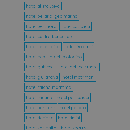
hotel all inclusive
hotel bellaria igea marina
Script.com per ricordare le
necessario che il banner dei
e.
hotel bertinoro
hotel cattolica
scelte di consenso e
hotel centro benessere
. Registra i dati sul
 impostazioni sulla privacy,
hotel cesenatico
hotel Dolomiti
lle sessioni future.
hotel eco
hotel ecologico
Descrizione
hotel gabicce
hotel gabicce mare
crizione
hotel giulianova
hotel matrimoni
unici e monitorare le loro
nto degli utenti e
stato della sessione.
hotel milano marittima
li utenti.
hotel misano
hotel per celiaci
rmazioni su come l'utente
he è un aggiornamento
te finale potrebbe aver visto
Google. Questo cookie viene
rato in modo casuale come
hotel per fiere
hotel pesaro
ito e utilizzato per
elle visualizzazioni dei
si dei siti.
hotel riccione
hotel rimini
stato della sessione.
hotel senigallia
hotel sportivi
delle preferenze