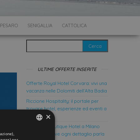
PESARO
SENIGALLIA
CATTOLICA
Ricerca per:
ULTIME OFFERTE INSERITE
Offerte Royal Hotel Corvara: vivi una
vacanza nelle Dolomiti dell’Alta Badia
Riccione Hospitality: il portale per
trovare hotel, esperienze ed eventi a
×
Riccione
Marittimo Boutique Hotel a Milano
Marittima: dove ogni dettaglio parla
gazione),
ITALIAN
erenze) per