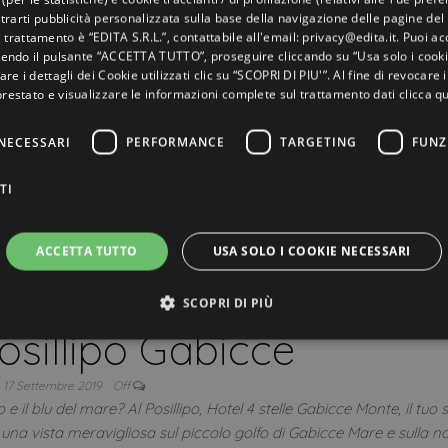
rarti pubblicità personalizzata sulla base della navigazione delle pagine del 
el trattamento è “EDITA S.R.L.”, contattabile all'email: privacy@edita.it. Puoi acc
endo il pulsante “ACCETTA TUTTO”, proseguire cliccando su “Usa solo i cooki
are i dettagli dei Cookie utilizzati clic su “SCOPRI DI PIU'”. Al fine di revocare
prestato e visualizzare le informazioni complete sul trattamento dati
clicca qu
NECESSARI
PERFORMANCE
TARGETING
FUNZ
TI
ACCETTA TUTTO
USA SOLO I COOKIE NECESSARI
Offerte Gabicce
paradiso tra cielo e mare
SCOPRI DI PIÙ
osillipo Gabicce
ttamente necessari
Performance
Targeting
Funzionalità
Non classif
17 Settembre 2019
Off
 e il blu del mare? Al Posillipo, Hotel 4 stelle Gabicce Monte, il tuo
ri consentono le funzionalità principali del sito web come l'accesso dell'utente e la gest
e una vista meravigliosa sul piccolo golfo di Gabicce Mare e sulla n
to correttamente senza i cookie strettamente necessari.