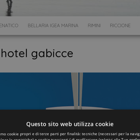
ENATICO
BELLARIA IGEA MARINA
RIMINI
RICCIONE
:
hotel gabicce
Questo sito web utilizza cookie
amo cookie propri e di terze parti per finalità: tecniche (necessari per la navi
 (per le statistiche) e cookie traccianti / di profilazione (relativi alle Tue pref