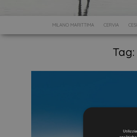
MILANO MARITTIMA
CERVIA
CES
Tag
Utilizzi
analitiche