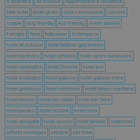
8 dicembre
All Inclusive
Appartamenti e residence
senza i cookie strettamente necessari.
bike hotel
bimbi gratis
centro benessere
concerti
Provider /
Nome
Scadenza
Des
Dominio
coppie
dog friendly
eco friendly
eventi sportivi
CookieScriptConsent
4
Que
CookieScript
settimane
vie
.offerte-
Famiglie
fiere
halloween
hotel+parco
2 giorni
uti
hotels.it
ser
Coo
hotel all inclusive
hotel bellaria igea marina
Scr
ric
hotel bertinoro
hotel cattolica
hotel centro benessere
pre
con
coo
hotel cesenatico
hotel Dolomiti
hotel eco
visi
nec
hotel ecologico
hotel gabicce
hotel gabicce mare
il 
coo
Coo
hotel giulianova
hotel matrimoni
hotel milano marittima
Scr
fun
hotel misano
hotel per celiaci
hotel per fiere
cor
VISITOR_PRIVACY_METADATA
5 mesi 4
Que
YouTube
hotel pesaro
hotel riccione
hotel rimini
settimane
vie
.youtube.com
uti
hotel senigallia
hotel sportivi
hotel teramo
matrimoni
mem
le s
con
offerta montagna
ottobre
pet hotel
pri
del