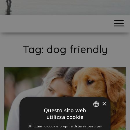
Tag:
dog friendly
×
Questo sito web
utilizza cookie
ITALIAN
Utilizziamo cookie propri e di terze parti per
ENGLISH