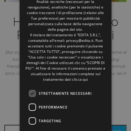
finalità: tecniche (necessari per la
navigazione), analitiche (per le statistiche) e
GERMAN
Offerte Rimini
cookie traccianti / di profilazione (relativi alle
Hotel Virginia: il tuo
Tue preferenze) per mostrarti pubblicità
FRENCH
personalizzata sulla base della navigazione
RUSSIAN
delle pagine del sito.
Pet Hotel a Rimini
Il titolare del trattamento è “EDITA S.R.L.”,
contattabile all'email: privacy@edita.it. Puoi
5 Agosto 2019
Off
accettare tutti i cookie premendo il pulsante
“ACCETTA TUTTO”, proseguire cliccando su
Stai organizzando le tue vacanze al mare a Rimini insieme al
“Usa solo i cookie necessari” o visualizzare i
tuo amico a 4 zampe e sei alla ricerca di un hotel dog
dettagli dei Cookie utilizzati clic su “SCOPRI DI
friendly? All’Hotel Virginia, 3 stelle di Rimini, gli amici animali
PIU'”. Al fine di revocare il consenso prestato e
sono i benvenuti: siamo un vero e proprio pet hotel! Qui, sei in
visualizzare le informazioni complete sul
trattamento dati
clicca qui
vacanza ma ti senti come a casa! Il…
Di
ELENA
STRETTAMENTE NECESSARI
Leggi tutto
PERFORMANCE
TARGETING
Ricerca per: