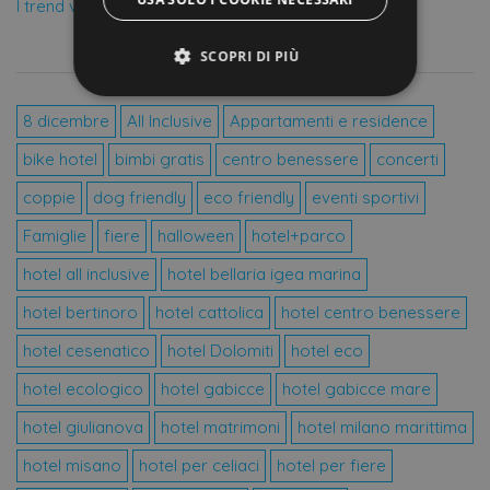
I trend vacanze 2023: autenticità e sostenibilità
SCOPRI DI PIÙ
TIPOLOGIA OFFERTE
8 dicembre
All Inclusive
Appartamenti e residence
Strettamente necessari
Performance
bike hotel
bimbi gratis
centro benessere
concerti
Targeting
Funzionalità
coppie
dog friendly
eco friendly
eventi sportivi
Non classificati
Famiglie
fiere
halloween
hotel+parco
I cookie strettamente necessari consentono le
funzionalità principali del sito web come
hotel all inclusive
hotel bellaria igea marina
l'accesso dell'utente e la gestione dell'account. Il
sito web non può essere utilizzato correttamente
hotel bertinoro
hotel cattolica
hotel centro benessere
senza i cookie strettamente necessari.
Provider /
hotel cesenatico
hotel Dolomiti
hotel eco
Nome
Scadenza
Des
Dominio
hotel ecologico
hotel gabicce
hotel gabicce mare
CookieScriptConsent
4
Que
CookieScript
settimane
vie
.offerte-
2 giorni
uti
hotel giulianova
hotel matrimoni
hotel milano marittima
hotels.it
ser
Coo
hotel misano
hotel per celiaci
hotel per fiere
Scr
ric