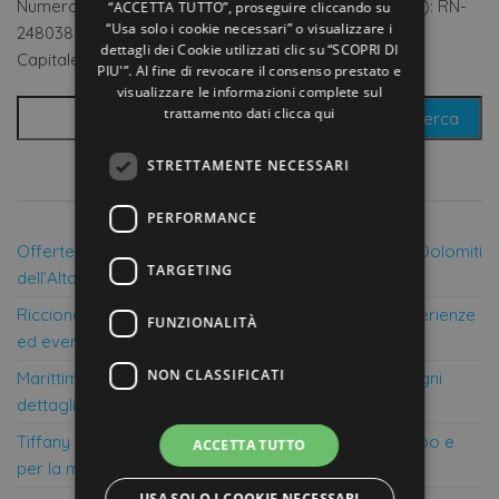
Numero Repertorio economico amministrativo (Rea): RN-
“ACCETTA TUTTO”, proseguire cliccando su
“Usa solo i cookie necessari” o visualizzare i
248038
dettagli dei Cookie utilizzati clic su “SCOPRI DI
Capitale in bilancio (società di capitali): 18.200,00
PIU'”. Al fine di revocare il consenso prestato e
visualizzare le informazioni complete sul
Ricerca per:
trattamento dati
clicca qui
STRETTAMENTE NECESSARI
ULTIME OFFERTE INSERITE
PERFORMANCE
Offerte Royal Hotel Corvara: vivi una vacanza nelle Dolomiti
TARGETING
dell’Alta Badia
Riccione Hospitality: il portale per trovare hotel, esperienze
FUNZIONALITÀ
ed eventi a Riccione
NON CLASSIFICATI
Marittimo Boutique Hotel a Milano Marittima: dove ogni
dettaglio parla di te
Tiffany Hotel & Resort Cesenatico: Rifugio per il corpo e
ACCETTA TUTTO
per la mente
USA SOLO I COOKIE NECESSARI