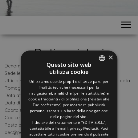
Dati societari
×
Questo sito web
Denominazione e ragione sociale: EDITA S.R.L.
utilizza cookie
Sede legale: Via Flaminia n. 138 – 47923 Rimini (RN)
ITALIAN
Ufficio registro delle imprese: Registro delle Imprese della
Utilizziamo cookie propri e di terze parti per
ENGLISH
finalità: tecniche (necessari per la
Romagna – Forlì-Cesena e Rimini
navigazione), analitiche (per le statistiche) e
Data atto costituzione: 13/05/1992
GERMAN
cookie traccianti / di profilazione (relativi alle
Data di iscrizione: 01/08/1992
Tue preferenze) per mostrarti pubblicità
FRENCH
Capitale sociale: 18.200,00
personalizzata sulla base della navigazione
RUSSIAN
delle pagine del sito.
Codice Fiscale e Partita IVA: 02195340407
Il titolare del trattamento è “EDITA S.R.L.”,
Posta elettronica certificata (PEC):
contattabile all'email: privacy@edita.it. Puoi
pec@pec.editarimini.com
accettare tutti i cookie premendo il pulsante