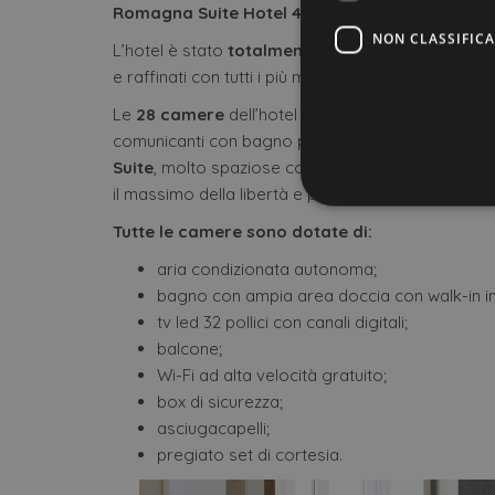
Romagna Suite Hotel 4 stelle di Gatteo Mare d
NON CLASSIFICA
L’hotel è stato
totalmente rinnovato
, con scelte
e raffinati con tutti i più moderni servizi.
Le
28 camere
dell’hotel sono dotate tutte di
imp
comunicanti con bagno per vacanze in famiglia o 
Suite
, molto spaziose composte da zona notte e 
il massimo della libertà e piena autonomia.
Tutte le camere sono dotate di:
Stre
aria condizionata autonoma;
I cookie strettamente necessa
bagno con ampia area doccia con walk-in in
web non può essere utilizza
tv led 32 pollici con canali digitali;
balcone;
Nome
Wi-Fi ad alta velocità gratuito;
CookieScriptConsent
box di sicurezza;
asciugacapelli;
pregiato set di cortesia.
VISITOR_PRIVACY_METAD