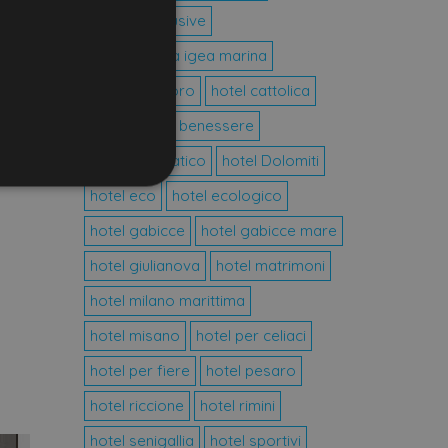
hotel all inclusive
 eleganti
hotel bellaria igea marina
hotel bertinoro
hotel cattolica
e
hotel centro benessere
ior
offrono
hotel cesenatico
hotel Dolomiti
hotel eco
hotel ecologico
icati
hotel gabicce
hotel gabicce mare
ione dell'account. Il sito
hotel giulianova
hotel matrimoni
hotel milano marittima
hotel misano
hotel per celiaci
Script.com per ricordare le
necessario che il banner dei
hotel per fiere
hotel pesaro
e.
hotel riccione
hotel rimini
scelte di consenso e
. Registra i dati sul
hotel senigallia
hotel sportivi
 impostazioni sulla privacy,