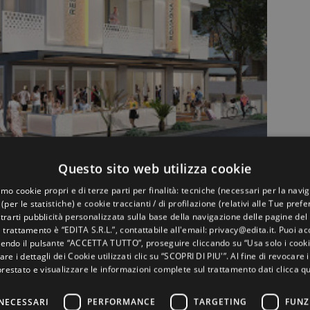
Questo sito web utilizza cookie
amo cookie propri e di terze parti per finalità: tecniche (necessari per la navi
el 4 stelle: una vacanza 
 (per le statistiche) e cookie traccianti / di profilazione (relativi alle Tue pref
rarti pubblicità personalizzata sulla base della navigazione delle pagine del 
el trattamento è “EDITA S.R.L.”, contattabile all'email: privacy@edita.it. Puoi acc
 Gatteo Mare di Cesenatico
endo il pulsante “ACCETTA TUTTO”, proseguire cliccando su “Usa solo i cooki
are i dettagli dei Cookie utilizzati clic su “SCOPRI DI PIU'”. Al fine di revocare
prestato e visualizzare le informazioni complete sul trattamento dati
clicca qu
Di
OFFERTE HOTELS
 2020
Off
ssimo del comfort, i servizi più moderni, eleganza e totale libert
NECESSARI
PERFORMANCE
TARGETING
FUNZ