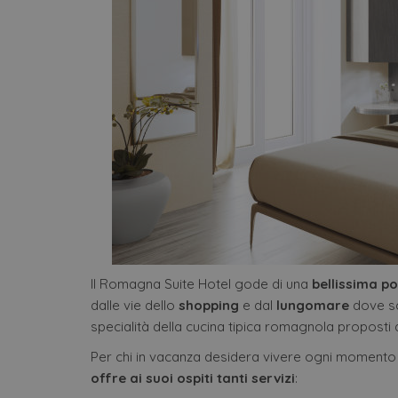
Nome
Nome
Provi
Pro
Nome
__Secure-YNID
Nome
/
Do
epuModal
Domi
__Secure-ROLLOUT_TOKE
hcc_uid
ww
hot
_ga_M03X1TJQV4
.offer
hotels
IDE
Go
_ga
Goog
.do
LLC
.offer
hotels
YSC
Go
.y
_ga_98FWSF5QEH
.offer
VISITOR_INFO1_LIVE
hotels
Go
.y
Il Romagna Suite Hotel gode di una
bellissima po
dalle vie dello
shopping
e dal
lungomare
dove sc
_gcl_au
Go
specialità della cucina tipica romagnola proposti da
.of
hot
Per chi in vacanza desidera vivere ogni momento in
offre ai suoi ospiti tanti servizi
: