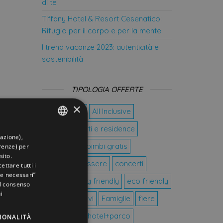
di te
Tiffany Hotel & Resort Cesenatico:
Rifugio per il corpo e per la mente
I trend vacanze 2023: autenticità e
sostenibilità
TIPOLOGIA OFFERTE
×
8 dicembre
All Inclusive
Appartamenti e residence
gazione),
ITALIAN
bike hotel
bimbi gratis
in
erenze) per
ENGLISH
sito.
centro benessere
concerti
ettare tutti i
GERMAN
e necessari”
coppie
dog friendly
eco friendly
 il consenso
FRENCH
i
eventi sportivi
Famiglie
fiere
RUSSIAN
halloween
hotel+parco
à, il
IONALITÀ