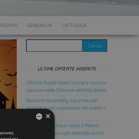
PESARO
SENIGALLIA
CATTOLICA
Ricerca per:
ULTIME OFFERTE INSERITE
Offerte Royal Hotel Corvara: vivi una
vacanza nelle Dolomiti dell’Alta Badia
Riccione Hospitality: il portale per
trovare hotel, esperienze ed eventi a
×
Riccione
Marittimo Boutique Hotel a Milano
Marittima: dove ogni dettaglio parla
gazione),
ITALIAN
erenze) per