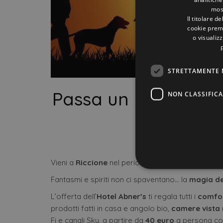
most
Il titolare d
cookie prem
o visualizz
STRETTAMENTE 
Passa un Halloween 
NON CLASSIFICA
18 Settembr
Vieni a
Riccione
nel periodo dal
31 ottobre al 3
Fantasmi e spiriti non ci spaventano… la
magia de
Stre
L’offerta dell’
Hotel Abner’s
ti regala tutti i
comfo
prodotti fatti in casa e angolo bio,
camere vista
I cookie strettamente necessa
web non può essere utilizza
Fi e canali Sky, a partire da
40 euro
a persona con