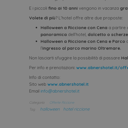
Nome
E i piccoli
fino ai 10 anni
vengono in vacanza
gra
CookieScriptConsent
Volete di più
? L’hotel offre altre due proposte:
Halloween a Riccione con Cena
a partire
VISITOR_PRIVACY_METAD
panoramica
dell’hotel,
dolcetto o scherze
Halloween a Riccione con Cena e Parco
a
l’
ingresso al parco marino Oltremare.
Non lasciarti sfuggire la possibilità di passare
Ha
Nome
Per info e prenotazioni:
www.abnershotel.it/offe
Nome
Provi
Pro
Nome
__Secure-YNID
Nome
/
Do
epuModal
Domi
Info di contatto:
__Secure-ROLLOUT_TOKE
hcc_uid
ww
Sito web
www.abnershotel.it
hot
_ga_M03X1TJQV4
.offer
hotels
Email
info@abnershotel.it
IDE
Go
_ga
Goog
.do
LLC
Categoria
Offerte Riccione
.offer
halloween
hotel riccione
Tag
hotels
YSC
Go
.y
_ga_98FWSF5QEH
.offer
VISITOR_INFO1_LIVE
hotels
Go