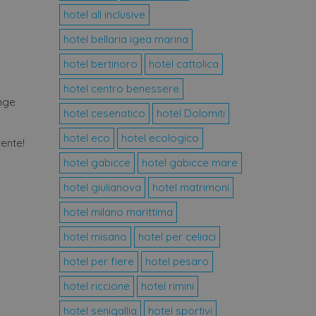
hotel all inclusive
hotel bellaria igea marina
Script.com per ricordare le
necessario che il banner dei
e.
hotel bertinoro
hotel cattolica
scelte di consenso e
hotel centro benessere
. Registra i dati sul
nge
 impostazioni sulla privacy,
hotel cesenatico
hotel Dolomiti
lle sessioni future.
hotel eco
hotel ecologico
ente!
Descrizione
hotel gabicce
hotel gabicce mare
crizione
hotel giulianova
hotel matrimoni
unici e monitorare le loro
nto degli utenti e
stato della sessione.
hotel milano marittima
li utenti.
hotel misano
hotel per celiaci
rmazioni su come l'utente
he è un aggiornamento
te finale potrebbe aver visto
Google. Questo cookie viene
rato in modo casuale come
hotel per fiere
hotel pesaro
ito e utilizzato per
elle visualizzazioni dei
si dei siti.
hotel riccione
hotel rimini
stato della sessione.
hotel senigallia
hotel sportivi
delle preferenze