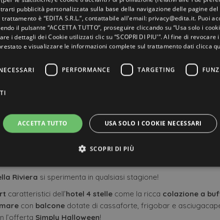
rarti pubblicità personalizzata sulla base della navigazione delle pagine del 
el trattamento è “EDITA S.R.L.”, contattabile all'email: privacy@edita.it. Puoi acc
endo il pulsante “ACCETTA TUTTO”, proseguire cliccando su “Usa solo i cooki
are i dettagli dei Cookie utilizzati clic su “SCOPRI DI PIU'”. Al fine di revocare
prestato e visualizzare le informazioni complete sul trattamento dati
clicca qu
NECESSARI
PERFORMANCE
TARGETING
FUNZ
da paura all’Hotel Abner’
TI
Riccione
ACCETTA TUTTO
USA SOLO I COOKIE NECESSARI
Di
OFFERTE HOTELS
e 2018
Off
SCOPRI DI PIÙ
 novembre 2018
e
Halloween
lo vivi sul
mare
!
lla Riviera
si sperimenta in qualsiasi stagione!
ttamente necessari
Performance
Targeting
Funzionalità
Non classif
rt
caratteristici dell’
hotel 4 stelle
come la ricca
colazione a
buf
 mare
con
balcone
dotate di cassaforte, frigobar e asciugacapel
ri consentono le funzionalità principali del sito web come l'accesso dell'utente e la gest
to correttamente senza i cookie strettamente necessari.
 l’offerta
Simply Halloween
!