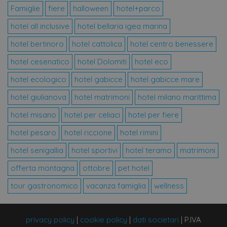
Coo
Famiglie
fiere
halloween
hotel+parco
Scr
fun
hotel all inclusive
hotel bellaria igea marina
cor
VISITOR_PRIVACY_METADATA
5 mesi 4
Que
YouTube
hotel bertinoro
hotel cattolica
hotel centro benessere
settimane
vie
.youtube.com
uti
hotel cesenatico
hotel Dolomiti
hotel eco
mem
le s
con
hotel ecologico
hotel gabicce
hotel gabicce mare
pri
del
hotel giulianova
hotel matrimoni
hotel milano marittima
la 
int
con 
hotel misano
hotel per celiaci
hotel per fiere
Regi
sul
hotel pesaro
hotel riccione
hotel rimini
del
rig
var
hotel senigallia
hotel sportivi
hotel teramo
matrimoni
e i
sul
offerta montagna
ottobre
pet hotel
gar
che
pre
tour gastronomico
vacanza famiglia
wellness
sia
nel
fut
privacy policy
|
cookie policy
|
dati societari
|
P.IVA