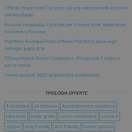
Offerte Royal Hotel Corvara: vivi una vacanza nelle Dolomiti
Strettamente necessari
Performance
dell’Alta Badia
Targeting
Funzionalità
Riccione Hospitality: il portale per trovare hotel, esperienze
Non classificati
ed eventi a Riccione
I cookie strettamente necessari consentono le
funzionalità principali del sito web come
Marittimo Boutique Hotel a Milano Marittima: dove ogni
l'accesso dell'utente e la gestione dell'account. Il
dettaglio parla di te
sito web non può essere utilizzato correttamente
senza i cookie strettamente necessari.
Tiffany Hotel & Resort Cesenatico: Rifugio per il corpo e
Provider /
per la mente
Nome
Scadenza
Des
Dominio
I trend vacanze 2023: autenticità e sostenibilità
CookieScriptConsent
4
Que
CookieScript
settimane
vie
.offerte-
2 giorni
uti
hotels.it
ser
TIPOLOGIA OFFERTE
Coo
Scr
ric
8 dicembre
All Inclusive
Appartamenti e residence
pre
con
coo
bike hotel
bimbi gratis
centro benessere
concerti
visi
nec
coppie
dog friendly
eco friendly
eventi sportivi
il 
coo