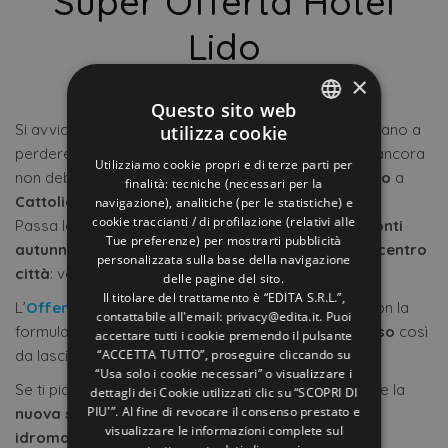
Super Offerta Hotel
Lido
×
Di
OFFERTE HOTELS
25 Settembre 2018
Off
Questo sito web
Si avvicina
ottobre
, le foglie cadono, le giornate iniziano a
utilizza cookie
ITALIAN
perdere il profumo d’estate… se credi che la magia ancora
Utilizziamo cookie propri e di terze parti per
ENGLISH
non debba finire regalati un
soggiorno all’Hotel Lido
a
finalità: tecniche (necessari per la
Cattolica
, dove il
relax non ha limiti
!
navigazione), analitiche (per le statistiche) e
GERMAN
cookie traccianti / di profilazione (relativi alle
Passa le
ultime giornate in spiaggia
, goditi i
tramonti
Tue preferenze) per mostrarti pubblicità
FRENCH
autunnali
e concediti una
bella passeggiata per il centro
personalizzata sulla base della navigazione
città
: venire a
Cattolica
è
super conveniente
!
RUSSIAN
delle pagine del sito.
Il titolare del trattamento è “EDITA S.R.L.”,
L’
Offerta Ottobre
parte da 19,50 euro a persona con la
contattabile all'email: privacy@edita.it. Puoi
formula “
solo pernottamento
” e
parcheggio incluso
così
accettare tutti i cookie premendo il pulsante
“ACCETTA TUTTO”, proseguire cliccando su
da lasciarti più tempo per te e il tuo relax.
“Usa solo i cookie necessari” o visualizzare i
Se ti piace sentirti coccolato, all’Hotel Lido è presente la
dettagli dei Cookie utilizzati clic su “SCOPRI DI
PIU'”. Al fine di revocare il consenso prestato e
nuova spa “Paolo e Francesca”
con
vasca
visualizzare le informazioni complete sul
idromassaggio, bagno turco, sauna e doccia