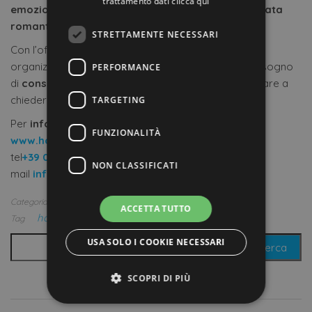
trattamento dati
clicca qui
emozionale,
perfetta per rilassarti e vivere una
serata
romantica
.
STRETTAMENTE NECESSARI
Con l’offerta “solo pernottamento” sei
libero
di
organizzare le giornate come più ti piace e se hai bisogno
PERFORMANCE
di
consigli
su
cosa fare
e
dove mangiare
non esitare a
chiedere alla
reception
: saranno felici di aiutarti!
TARGETING
Per
info e prenotazioni
:
FUNZIONALITÀ
www.hotellidocattolica.com
tel
+39 0541 954273
NON CLASSIFICATI
mail
info@hotellidocattolica.com
Categoria
Offerte Cattolica
ACCETTA TUTTO
hotel cattolica
ottobre
Tag
Ricerca per:
USA SOLO I COOKIE NECESSARI
SCOPRI DI PIÙ
ULTIME OFFERTE INSERITE