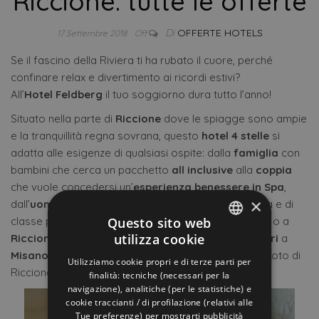
Riccione: tutte le offerte
Di
OFFERTE HOTELS
17 Settembre 2018
Off
Se il fascino della Riviera ti ha rubato il cuore, perché
confinare relax e divertimento ai ricordi estivi?
All’
Hotel Feldberg
il tuo soggiorno dura tutto l’anno!
Situato nella parte di
Riccione
dove le spiagge sono ampie
e la tranquillità regna sovrana, questo
hotel
4 stelle
si
adatta alle esigenze di qualsiasi ospite: dalla
famiglia
con
bambini che cerca un pacchetto
all inclusive
alla
coppia
che vuole concedersi un’
esperienza benessere in Spa
,
×
dall’
uomo d’affari
che cerca una soluzione comoda e di
Questo sito web
classe per partecipare agli
eventi fieristici
a
Rimini
o a
utilizza cookie
Riccione
agli
sportivi
interessati agli eventi di
motori
a
ITALIAN
Misano
o ai
Campionati di Nuoto
allo Stadio del Nuoto di
Utilizziamo cookie propri e di terze parti per
ENGLISH
Riccione!
finalità: tecniche (necessari per la
navigazione), analitiche (per le statistiche) e
GERMAN
cookie traccianti / di profilazione (relativi alle
Tue preferenze) per mostrarti pubblicità
FRENCH