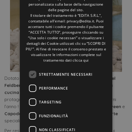
personalizzata sulla base della navigazione
RUSSIAN
delle pagine del sito.
Il titolare del trattamento è “EDITA S.R.L.”,
contattabile all'email: privacy@edita.it. Puoi
accettare tutti i cookie premendo il pulsante
“ACCETTA TUTTO”, proseguire cliccando su
“Usa solo i cookie necessari” o visualizzare i
dettagli dei Cookie utilizzati clic su “SCOPRI DI
PIU'”. Al fine di revocare il consenso prestato e
visualizzare le informazioni complete sul
trattamento dati
clicca qui
STRETTAMENTE NECESSARI
Dotato di
piscina
e
centro benessere
interno, l’
Hotel
Feldberg
è simbolo di
relax
che, combinato con una
PERFORMANCE
cucina
ricca di
proposte locali
, vi farà essere
protagonisti di un soggiorno indimenticabile 365 giorni
TARGETING
l’anno ! Inoltre, per le occasioni speciali come
Halloween
e
Capodanno
, il
Feldberg
prepara sempre delle
offerte
FUNZIONALITÀ
speciali per spaventare o stupire i suoi ospiti!
NON CLASSIFICATI
Per restare sempre aggiornati sulle ultime offerte, sui