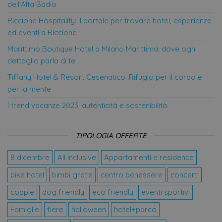
dell’Alta Badia
CookieScriptConsent
4
Que
CookieScript
settimane
vie
.offerte-
Riccione Hospitality: il portale per trovare hotel, esperienze
2 giorni
uti
hotels.it
ser
ed eventi a Riccione
Coo
Scr
Marittimo Boutique Hotel a Milano Marittima: dove ogni
ric
pre
dettaglio parla di te
con
coo
Tiffany Hotel & Resort Cesenatico: Rifugio per il corpo e
visi
nec
per la mente
il 
coo
I trend vacanze 2023: autenticità e sostenibilità
Coo
Scr
fun
cor
TIPOLOGIA OFFERTE
VISITOR_PRIVACY_METADATA
5 mesi 4
Que
YouTube
settimane
vie
.youtube.com
uti
8 dicembre
All Inclusive
Appartamenti e residence
mem
le s
bike hotel
bimbi gratis
centro benessere
concerti
con
pri
del
coppie
dog friendly
eco friendly
eventi sportivi
la 
int
Famiglie
fiere
halloween
hotel+parco
con 
Regi