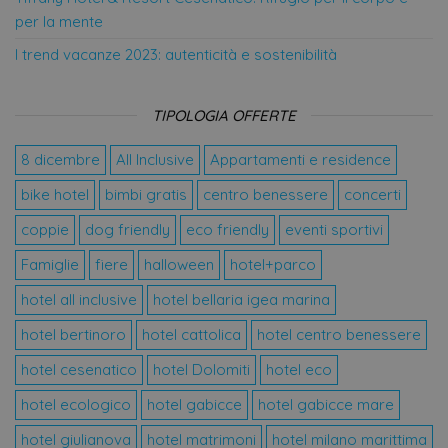
un
sito in bas
per la mente
aggiornamento
esigenze d
significativo
utenti.
I trend vacanze 2023: autenticità e sostenibilità
del servizio di
analisi più
IDE
1 anno
Questo co
Google LLC
comunemente
impostato
.doubleclick.net
utilizzato da
Doubleclic
Google.
fornisce
TIPOLOGIA OFFERTE
Questo cookie
informazio
viene utilizzato
come l'ute
per distinguere
finale utiliz
8 dicembre
All Inclusive
Appartamenti e residence
utenti unici
sito Web e
assegnando un
qualsiasi
bike hotel
bimbi gratis
centro benessere
concerti
numero
pubblicità
generato in
l'utente fi
modo casuale
potrebbe 
coppie
dog friendly
eco friendly
eventi sportivi
come
visto prima
identificatore
visitare il s
Famiglie
fiere
halloween
hotel+parco
del cliente. È
Web.
incluso in ogni
richiesta di
YSC
Sessione
Questo co
Google LLC
hotel all inclusive
hotel bellaria igea marina
pagina in un
impostato
.youtube.com
sito e utilizzato
YouTube p
hotel bertinoro
hotel cattolica
hotel centro benessere
per calcolare i
tenere trac
dati di
delle
visitatori,
visualizzaz
hotel cesenatico
hotel Dolomiti
hotel eco
sessioni e
dei video
campagne per i
incorporati
hotel ecologico
hotel gabicce
hotel gabicce mare
rapporti di
analisi dei siti.
VISITOR_INFO1_LIVE
5 mesi 4
Questo co
Google LLC
settimane
impostato
.youtube.com
hotel giulianova
hotel matrimoni
hotel milano marittima
_ga_98FWSF5QEH
.offerte-
1 anno 1
Questo cookie