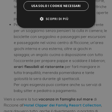
riposo: balcone, WI-FI, aria condizionata, cassaforte,
USA SOLO I COOKIE NECESSARI
telefono, TV satellitare, frigobar, tapparelle elettriche
e bagno privato con box doccia, phon e docce aperte
per disabili.
SCOPRI DI PIÙ
Per i tuoi
bambini
trovi i
servizi
e tutto l’occorrente
per un soggiorno senza pensieri: la culla in camera; le
biciclette con seggiolino e passeggini per escursioni
Strettamente necessari
Performance
e passeggiate nel vicino centro di Riccione; un’area
Targeting
Funzionalità
giochi interna e una esterna, oltre ai giochi in
Non classificati
spiaggia; un angolo cucina a disposizione con tutto
l’occorente per prepare pappe e scaldare il biberon;
I cookie strettamente necessari consentono le
funzionalità principali del sito web come
orari flessibili al ristorante
per farli mangiare in
l'accesso dell'utente e la gestione dell'account. Il
tutta tranquillità; merenda pomeridiana e tante
sito web non può essere utilizzato correttamente
senza i cookie strettamente necessari.
golosità la sera durante gli spettacoli.
Per ogni esigenza puoi contare anche su servizi di
Provider /
Nome
Scadenza
Des
Dominio
baby sitter e pediatra a pagamento.
CookieScriptConsent
4
Que
CookieScript
Vieni a vivere la tua
vacanza in famiglia sul mare
di
settimane
vie
.offerte-
2 giorni
uti
hotels.it
Riccione all’
Hotel Clipper dei Family Resort Collection
,
ser
Coo
avrai davvero tutto, anche il divertimento, a portata di