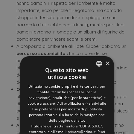
hanno bambini il rispetto per l’ambiente è molto
importante, ecco perchè ti regaliamo una comoda
shopper in tessuto per andare in spiaggia e una
borraccia riutilizzabile eco-friendly, mentre per i tuoi
bambini avranno in omaggio un album di figurine da
completare per vincere sconti e premi.
A proposito di ambiente all’Hotel Clipper abbiamo un
percorso sostenibilità
che comprende, se
necessario, l’uso solo di stoviglie totalmente
×
biodegradabili, una scelta di prodotti e materie prime
Questo sito web
del territorio a km 0, anche il pesce fresco
utilizza cookie
ITALIAN
dell’Adriatico e pane fatto in casa con farina bio.
Utilizziamo cookie propri e di terze parti per
Ombrellone e 2 lettini
nella spiaggia di fronte
ENGLISH
finalità: tecniche (necessari per la
all’hotel inclusi, così hai la certezza che del vantaggio
navigazione), analitiche (per le statistiche) e
GERMAN
cookie traccianti / di profilazione (relativi alle
di arrivare in spiaggia senza attraversare la strada
Tue preferenze) per mostrarti pubblicità
FRENCH
puoi goderne pienamente anche se hai bambini piccoli
personalizzata sulla base della navigazione
e vivaci
RUSSIAN
delle pagine del sito.
Animazione
che non ti lascia mai: si inizia al mattino
Il titolare del trattamento è “EDITA S.R.L.”,
contattabile all'email: privacy@edita.it. Puoi
con il risveglio muscolare in riva al mare e si va avanti