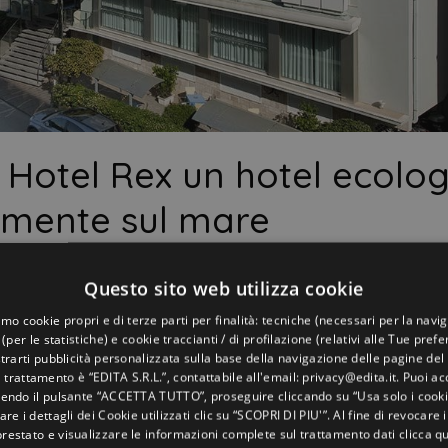
: Hotel Rex un hotel ecolo
amente sul mare
Di
ELENA
ttembre 2019
Off
Questo sito web utilizza cookie
’Hotel Rex,
3 stelle superior di Riccione
, cavalca l’onda e rega
amo cookie propri e di terze parti per finalità: tecniche (necessari per la navi
 (per le statistiche) e cookie traccianti / di profilazione (relativi alle Tue pref
, ti basta attraversare il passaggio pedonale e sei già con i piedi
rarti pubblicità personalizzata sulla base della navigazione delle pagine del 
el trattamento è “EDITA S.R.L.”, contattabile all'email: privacy@edita.it. Puoi acc
endo il pulsante “ACCETTA TUTTO”, proseguire cliccando su “Usa solo i cooki
le: una spiaggia sicura di fronte a te, una
cucina gustosa
per sc
are i dettagli dei Cookie utilizzati clic su “SCOPRI DI PIU'”. Al fine di revocare
 Riccione e
viale Ceccarini a qualche minuto di distanza
.
prestato e visualizzare le informazioni complete sul trattamento dati
clicca qu