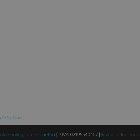
el riccione
okie policy
|
dati societari
|
P.IVA 02195340407
|
Rivedi le tue impo