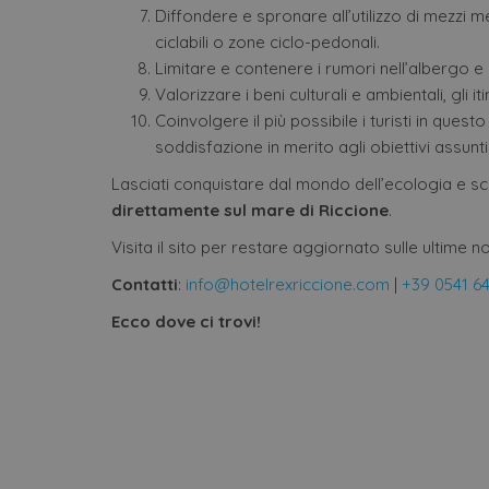
VISITOR_PRIVACY_METAD
Diffondere e spronare all’utilizzo di mezzi 
ciclabili o zone ciclo-pedonali.
Limitare e contenere i rumori nell’albergo e 
Valorizzare i beni culturali e ambientali, gli it
Coinvolgere il più possibile i turisti in qu
Nome
Nome
Provi
Pro
soddisfazione in merito agli obiettivi assunti 
Nome
__Secure-YNID
Nome
/
Do
epuModal
Domi
Lasciati conquistare dal mondo dell’ecologia e sco
__Secure-ROLLOUT_TOKE
hcc_uid
ww
hot
_ga_M03X1TJQV4
.offer
direttamente sul mare di Riccione
.
hotels
Visita il sito per restare aggiornato sulle ultime n
IDE
Go
_ga
Goog
.do
LLC
Contatti
:
info@hotelrexriccione.com
|
+39 0541 6
.offer
hotels
YSC
Go
Ecco dove ci trovi!
.y
_ga_98FWSF5QEH
.offer
VISITOR_INFO1_LIVE
hotels
Go
.y
_gcl_au
Go
.of
hot