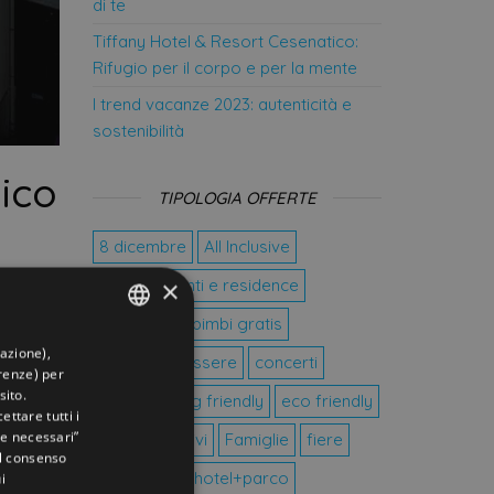
di te
Tiffany Hotel & Resort Cesenatico:
Rifugio per il corpo e per la mente
I trend vacanze 2023: autenticità e
sostenibilità
gico
TIPOLOGIA OFFERTE
8 dicembre
All Inclusive
×
Appartamenti e residence
bike hotel
bimbi gratis
la
gazione),
ITALIAN
centro benessere
concerti
erenze) per
 nella
ENGLISH
sito.
coppie
dog friendly
eco friendly
ettare tutti i
GERMAN
e necessari”
oprire
eventi sportivi
Famiglie
fiere
 il consenso
FRENCH
halloween
hotel+parco
i