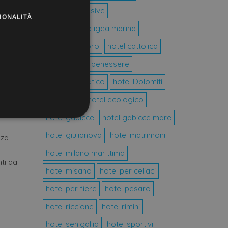
RUSSIAN
hotel all inclusive
IONALITÀ
hotel bellaria igea marina
hotel bertinoro
hotel cattolica
hotel centro benessere
hotel cesenatico
hotel Dolomiti
gico”
e
hotel eco
hotel ecologico
hotel gabicce
hotel gabicce mare
hotel giulianova
hotel matrimoni
nza
icati
hotel milano marittima
ione dell'account. Il sito
nti da
hotel misano
hotel per celiaci
hotel per fiere
hotel pesaro
Script.com per ricordare le
hotel riccione
hotel rimini
necessario che il banner dei
e.
hotel senigallia
hotel sportivi