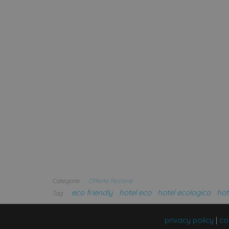
Categoria
Offerte Riccione
eco friendly
hotel eco
hotel ecologico
hot
Tag
privacy policy
|
co