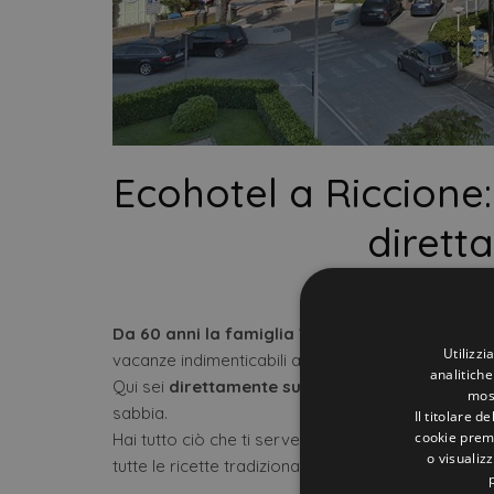
Ecohotel a Riccione
dirett
4 Se
Da 60 anni la famiglia Vannucci
a comando dell
Utilizzi
vacanze indimenticabili a tutti i suoi ospiti!
analitiche
Qui sei
direttamente sulla spiaggia di Riccione
most
sabbia.
Il titolare d
cookie prem
Hai tutto ciò che ti serve per un soggiorno specia
o visualizz
tutte le ricette tradizionali romagnole, il centro di