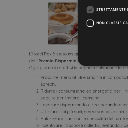
STRETTAMENTE 
NON CLASSIFICA
L’Hotel Rex è stato insignito, da Legambiente e As
del
“Premio Risparmio Energetico”
.
Ogni giorno lo staff si impegna a salvaguardare
Produrre meno rifiuti e smaltirli in compatib
Stre
sprechi.
I cookie strettamente necessa
Ridurre i consumi idrici ed energetici per il
web non può essere utilizza
seguire per limitare i consumi
Nome
Lavorare risparmiando e recuperando energ
Utilizzare cibi più sani, senza sostanze chim
CookieScriptConsent
Valorizzare tradizioni e specialità del territ
Incentivare i trasporti collettivi, evitando il p