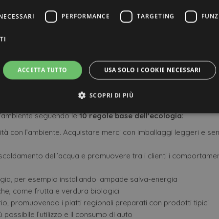
NECESSARI
PERFORMANCE
TARGETING
FUNZ
TI
ACCETTA TUTTO
USA SOLO I COOKIE NECESSARI
sociazione Albergatori di Riccione, del titolo di
“Albergo Ecolo
SCOPRI DI PIÙ
 l’ambiente seguendo le
10 regole base dell’ecologia
:
ilità con l’ambiente. Acquistare merci con imballaggi leggeri e se
ttamente necessari
Performance
Targeting
Funzionalità
Non classif
ri consentono le funzionalità principali del sito web come l'accesso dell'utente e la gest
 riscaldamento dell’acqua e promuovere tra i clienti i comportame
to correttamente senza i cookie strettamente necessari.
Provider /
Scadenza
Descrizione
ia, per esempio installando lampade salva-energia
Dominio
iche, come frutta e verdura biologici
4
Questo cookie viene utilizzato dal servizio Cookie-
CookieScript
orio, promuovendo i piatti regionali preparati con prodotti tipici
settimane
preferenze di consenso sui cookie dei visitatori. È 
.offerte-
2 giorni
cookie di Cookie-Script.com funzioni correttament
hotels.it
iù possibile l’utilizzo e il consumo di auto